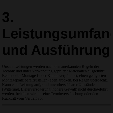
3.
Leistungsumfan
und Ausführung
Unsere Leistungen werden nach den anerkannten Regeln der
Technik und unter Verwendung geprüfter Materialien ausgeführt.
Bei mobiler Montage ist der Kunde verpflichtet, einen geeigneten
Montageplatz bereitzustellen (eben, trocken, bei Regen überdacht).
Kann eine Leistung aufgrund unvorhersehbarer Umstände
(Witterung, Lieferverzögerung, höhere Gewalt) nicht durchgeführt
werden, behalten wir uns eine Terminverschiebung oder den
Rücktritt vom Vertrag vor.