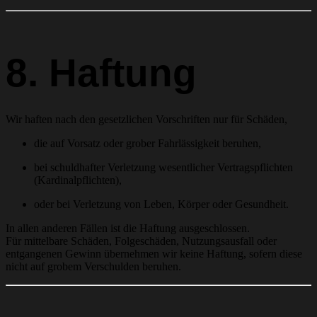
8. Haftung
Wir haften nach den gesetzlichen Vorschriften nur für Schäden,
die auf Vorsatz oder grober Fahrlässigkeit beruhen,
bei schuldhafter Verletzung wesentlicher Vertragspflichten
(Kardinalpflichten),
oder bei Verletzung von Leben, Körper oder Gesundheit.
In allen anderen Fällen ist die Haftung ausgeschlossen.
Für mittelbare Schäden, Folgeschäden, Nutzungsausfall oder
entgangenen Gewinn übernehmen wir keine Haftung, sofern diese
nicht auf grobem Verschulden beruhen.