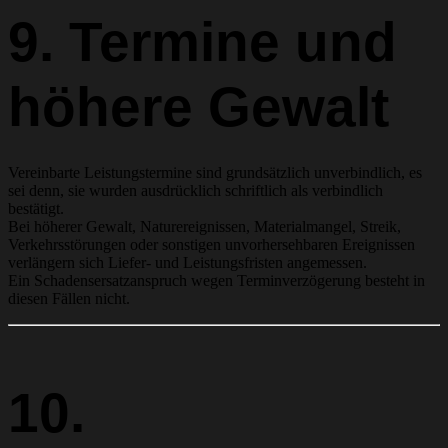
9. Termine und
höhere Gewalt
Vereinbarte Leistungstermine sind grundsätzlich unverbindlich, es
sei denn, sie wurden ausdrücklich schriftlich als verbindlich
bestätigt.
Bei höherer Gewalt, Naturereignissen, Materialmangel, Streik,
Verkehrsstörungen oder sonstigen unvorhersehbaren Ereignissen
verlängern sich Liefer- und Leistungsfristen angemessen.
Ein Schadensersatzanspruch wegen Terminverzögerung besteht in
diesen Fällen nicht.
10.