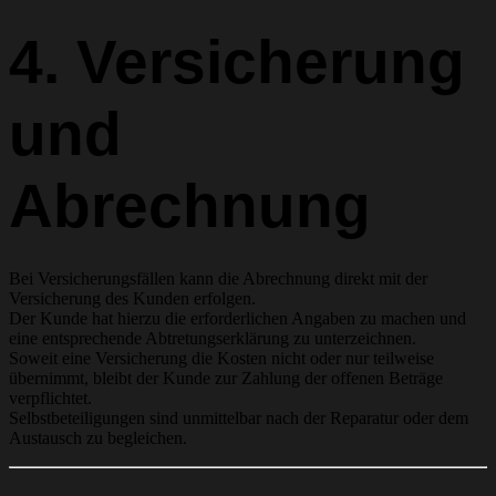
4. Versicherung
und
Abrechnung
Bei Versicherungsfällen kann die Abrechnung direkt mit der
Versicherung des Kunden erfolgen.
Der Kunde hat hierzu die erforderlichen Angaben zu machen und
eine entsprechende Abtretungserklärung zu unterzeichnen.
Soweit eine Versicherung die Kosten nicht oder nur teilweise
übernimmt, bleibt der Kunde zur Zahlung der offenen Beträge
verpflichtet.
Selbstbeteiligungen sind unmittelbar nach der Reparatur oder dem
Austausch zu begleichen.