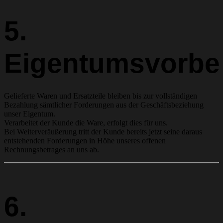
5.
Eigentumsvorbe
Gelieferte Waren und Ersatzteile bleiben bis zur vollständigen
Bezahlung sämtlicher Forderungen aus der Geschäftsbeziehung
unser Eigentum.
Verarbeitet der Kunde die Ware, erfolgt dies für uns.
Bei Weiterveräußerung tritt der Kunde bereits jetzt seine daraus
entstehenden Forderungen in Höhe unseres offenen
Rechnungsbetrages an uns ab.
6.