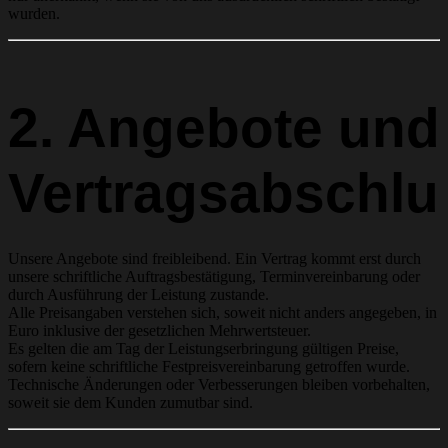
wurden.
2. Angebote und
Vertragsabschlu
Unsere Angebote sind freibleibend. Ein Vertrag kommt erst durch
unsere schriftliche Auftragsbestätigung, Terminvereinbarung oder
durch Ausführung der Leistung zustande.
Alle Preisangaben verstehen sich, soweit nicht anders angegeben, in
Euro inklusive der gesetzlichen Mehrwertsteuer.
Es gelten die am Tag der Leistungserbringung gültigen Preise,
sofern keine schriftliche Festpreisvereinbarung getroffen wurde.
Technische Änderungen oder Verbesserungen bleiben vorbehalten,
soweit sie dem Kunden zumutbar sind.